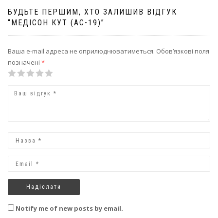
БУДЬТЕ ПЕРШИМ, ХТО ЗАЛИШИВ ВІДГУК
“МЕДІСОН КУТ (AC-19)”
Ваша e-mail адреса не оприлюднюватиметься.
Обов’язкові поля
позначені
*
1
2
3
4
5
Notify me of new posts by email.