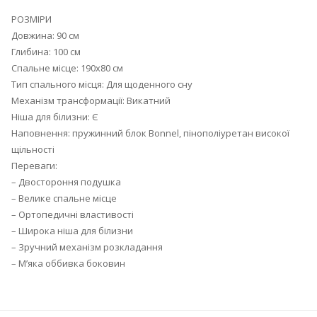
РОЗМІРИ
Довжина: 90 см
Глибина: 100 см
Спальне місце: 190х80 см
Тип спального місця: Для щоденного сну
Механізм трансформації: Викатний
Ніша для білизни: Є
Наповнення: пружинний блок Bonnel, пінополіуретан високої
щільності
Переваги:
– Двостороння подушка
– Велике спальне місце
– Ортопедичні властивості
– Широка ніша для білизни
– Зручний механізм розкладання
– М’яка оббивка боковин